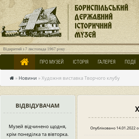
БОРИСПІЛЬСЬКИЙ
ДЕРЖАВНИЙ
ІСТОРИЧНИЙ
МУЗЕЙ
Відкритий з 7 листопада 1967 року
ПРО МУЗЕЙ
ІСТОРІЯ
ГАЛЕРЕЯ
ПОДІЇ
»
Новини
» Художня виставка Творчого клубу
ВІДВІДУВАЧАМ
Х
Музей відчинено щодня,
Опубліковано 14.01.2022 о
крім понеділка та вівторка.