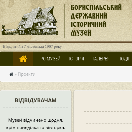
БОРИСПІЛЬСЬКИЙ
ДЕРЖАВНИЙ
ІСТОРИЧНИЙ
МУЗЕЙ
Відкритий з 7 листопада 1967 року
ПРО МУЗЕЙ
ІСТОРІЯ
ГАЛЕРЕЯ
ПОДІЇ
» Проєкти
ВІДВІДУВАЧАМ
Музей відчинено щодня,
крім понеділка та вівторка.