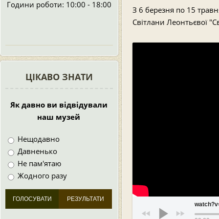
Години роботи: 10:00 - 18:00
З 6 березня по 15 трав
Світлани Леонтьєвої "С
ЦІКАВО ЗНАТИ
Як давно ви відвідували
наш музей
Нещодавно
Давненько
Не пам'ятаю
Жодного разу
watch?v