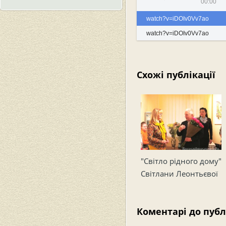
00:00
watch?v=iDOIv0Vv7ao
watch?v=iDOIv0Vv7ao
Схожі публікації
"Світло рідного дому"
Світлани Леонтьєвої
Коментарі до публ