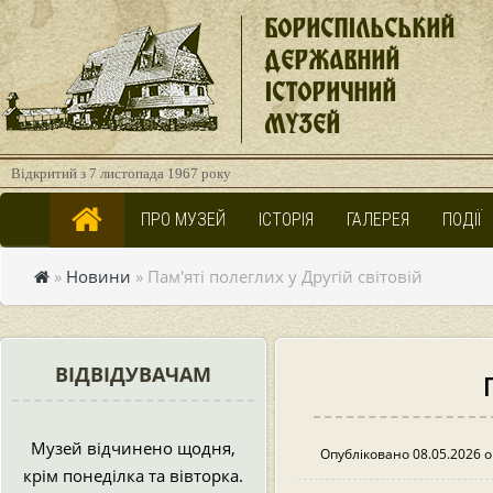
БОРИСПІЛЬСЬКИЙ
ДЕРЖАВНИЙ
ІСТОРИЧНИЙ
МУЗЕЙ
Відкритий з 7 листопада 1967 року
ПРО МУЗЕЙ
ІСТОРІЯ
ГАЛЕРЕЯ
ПОДІЇ
»
Новини
» Пам'яті полеглих у Другій світовій
ВІДВІДУВАЧАМ
Музей відчинено щодня,
Опубліковано 08.05.2026 о
крім понеділка та вівторка.